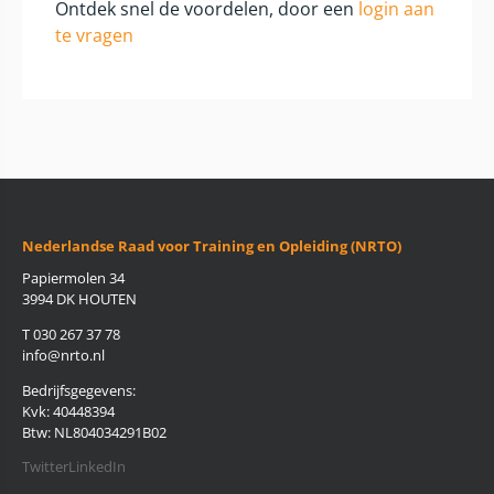
Ontdek snel de voordelen, door een
login aan
te vragen
Nederlandse Raad voor Training en Opleiding (NRTO)
Papiermolen 34
3994 DK HOUTEN
T 030 267 37 78
info@nrto.nl
Bedrijfsgegevens:
Kvk: 40448394
Btw: NL804034291B02
Twitter
LinkedIn